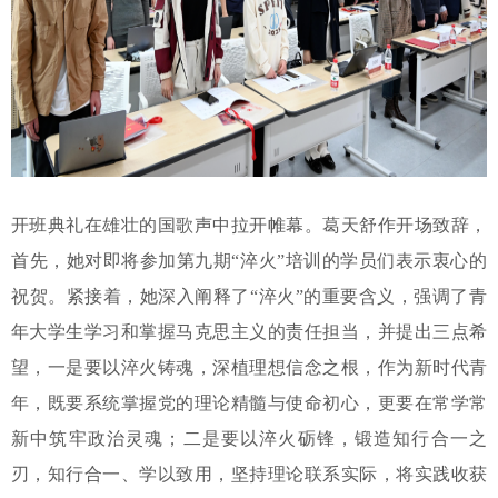
开班典礼在雄壮的国歌声中拉开帷幕。葛天舒作开场致辞，
首先，她对即将参加第九期“淬火”培训的学员们表示衷心的
祝贺。紧接着，她深入阐释了“淬火”的重要含义，强调了青
年大学生学习和掌握马克思主义的责任担当，并提出三点希
望，一是要以淬火铸魂，深植理想信念之根，作为新时代青
年，既要系统掌握党的理论精髓与使命初心，更要在常学常
新中筑牢政治灵魂；二是要以淬火砺锋，锻造知行合一之
刃，知行合一、学以致用，坚持理论联系实际，将实践收获