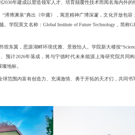
2030年建成以塑造领军人才、培育颠覆性技术而闻名海内外的
。“溥博渊泉”典出《中庸》，寓意精神广博深邃，文化开放包容
名称：Global Institute of Future Technolog
东翼，思源湖畔环境优雅、景致怡人。学院新大楼按“Sciences 
开工、预计2026年落成，将与宁德时代未来能源上海研究院共同
璀璨地标。
全球范围内富有创造力、充满激情、勇于开拓的天才们，共同书