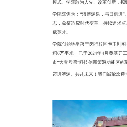
模式。学院敢为人先、改革创新，拟到
学院院训为：“溥博渊泉，与日俱进”
志，象征适应时代变革，持续追求卓越。学院英文
赋英才。
学院创始地坐落于闵行校区包玉刚图书馆
积6万平米，已于2024年4月奠基
市“大零号湾”科技创新策源功能区的
迈进溥渊、共赴未来！我们诚挚欢迎