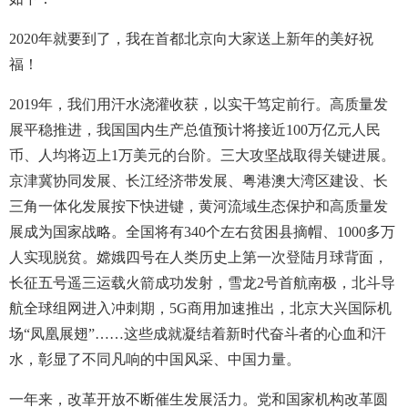
2020年就要到了，我在首都北京向大家送上新年的美好祝
福！
2019年，我们用汗水浇灌收获，以实干笃定前行。高质量发
展平稳推进，我国国内生产总值预计将接近100万亿元人民
币、人均将迈上1万美元的台阶。三大攻坚战取得关键进展。
京津冀协同发展、长江经济带发展、粤港澳大湾区建设、长
三角一体化发展按下快进键，黄河流域生态保护和高质量发
展成为国家战略。全国将有340个左右贫困县摘帽、1000多万
人实现脱贫。嫦娥四号在人类历史上第一次登陆月球背面，
长征五号遥三运载火箭成功发射，雪龙2号首航南极，北斗导
航全球组网进入冲刺期，5G商用加速推出，北京大兴国际机
场“凤凰展翅”……这些成就凝结着新时代奋斗者的心血和汗
水，彰显了不同凡响的中国风采、中国力量。
一年来，改革开放不断催生发展活力。党和国家机构改革圆