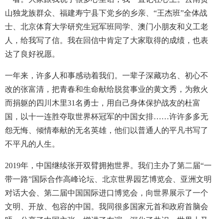
山独龙族群众、福建寿宁县下党乡的乡亲、“王杰班”全体战
士、北京体育大学研究生冠军班同学、澳门小朋友和义工老
人，给我写了信。我在回信中肯定了大家取得的成绩，也表
达了良好祝愿。
一年来，许多人和事感动着我们。一辈子深藏功名、初心不
改的张富清，把青春和生命献给脱贫事业的黄文秀，为救火
而捐躯的四川木里31名勇士，用自己身体保护战友的杜富
国，以十一连胜夺取世界杯冠军的中国女排……许许多多无
怨无悔、倾情奉献的无名英雄，他们以普通人的平凡书写了
不平凡的人生。
2019年，中国继续张开双臂拥抱世界。我们主办了第二届“一
带一路”国际合作高峰论坛、北京世界园艺博览会、亚洲文明
对话大会、第二届中国国际进口博览会，向世界展示了一个
文明、开放、包容的中国。我同很多国家元首和政府首脑会