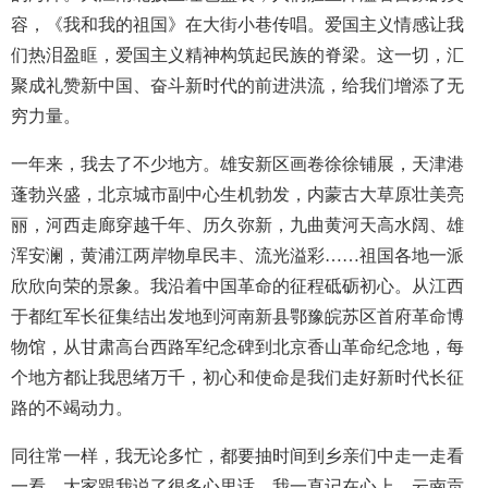
容，《我和我的祖国》在大街小巷传唱。爱国主义情感让我
们热泪盈眶，爱国主义精神构筑起民族的脊梁。这一切，汇
聚成礼赞新中国、奋斗新时代的前进洪流，给我们增添了无
穷力量。
一年来，我去了不少地方。雄安新区画卷徐徐铺展，天津港
蓬勃兴盛，北京城市副中心生机勃发，内蒙古大草原壮美亮
丽，河西走廊穿越千年、历久弥新，九曲黄河天高水阔、雄
浑安澜，黄浦江两岸物阜民丰、流光溢彩……祖国各地一派
欣欣向荣的景象。我沿着中国革命的征程砥砺初心。从江西
于都红军长征集结出发地到河南新县鄂豫皖苏区首府革命博
物馆，从甘肃高台西路军纪念碑到北京香山革命纪念地，每
个地方都让我思绪万千，初心和使命是我们走好新时代长征
路的不竭动力。
同往常一样，我无论多忙，都要抽时间到乡亲们中走一走看
一看。大家跟我说了很多心里话，我一直记在心上。云南贡