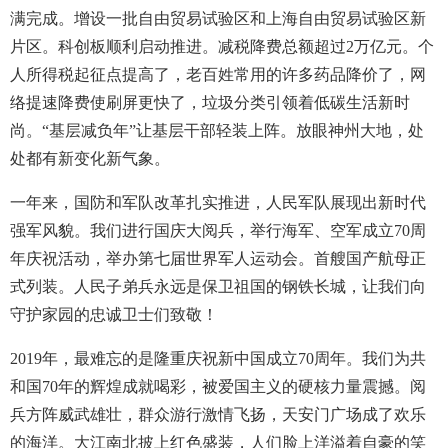
满完成。增设一批自由贸易试验区和上海自由贸易试验区新
片区。科创板顺利启动推进。减税降费总额超过2万亿元。个
人所得税起征点提高了，老百姓常用的许多药品降价了，网
络提速降费使刷屏更快了，垃圾分类引领着低碳生活新时
尚。“基层减负年”让基层干部轻装上阵。放眼神州大地，处
处都有新变化新气象。
一年来，国防和军队改革扎实推进，人民军队展现出新时代
强军风貌。我们进行国庆大阅兵，举行海军、空军成立70周
年庆祝活动，举办第七届世界军人运动会。首艘国产航母正
式列装。人民子弟兵永远是保卫祖国的钢铁长城，让我们向
守护家园的忠诚卫士们致敬！
2019年，最难忘的是隆重庆祝新中国成立70周年。我们为共
和国70年的辉煌成就喝彩，被爱国主义的硬核力量震撼。阅
兵方阵威武雄壮，群众游行激情飞扬，天安门广场成了欢乐
的海洋。大江南北披上红色盛装，人们脸上洋溢着自豪的笑