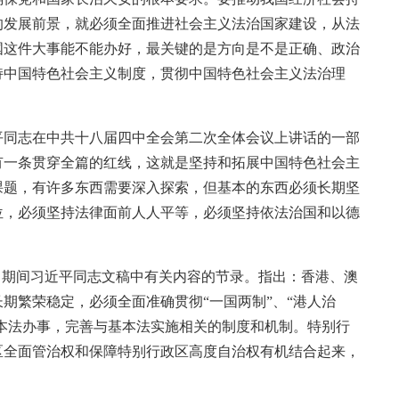
的发展前景，就必须全面推进社会主义法治国家建设，从法
国这件大事能不能办好，最关键的是方向是不是正确、政治
持中国特色社会主义制度，贯彻中国特色社会主义法治理
习近平同志在中共十八届四中全会第二次全体会议上讲话的一部
有一条贯穿全篇的红线，这就是坚持和拓展中国特色社会主
课题，有许多东西需要深入探索，但基本的东西必须长期坚
位，必须坚持法律面前人人平等，必须坚持依法治国和以德
年12月期间习近平同志文稿中有关内容的节录。指出：香港、澳
期繁荣稳定，必须全面准确贯彻“一国两制”、“港人治
基本法办事，完善与基本法实施相关的制度和机制。特别行
区全面管治权和保障特别行政区高度自治权有机结合起来，
。