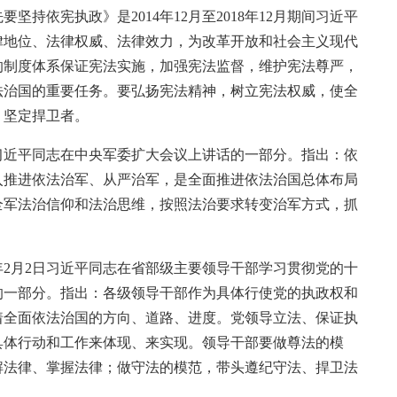
持依宪执政》是2014年12月至2018年12月期间习近平
律地位、法律权威、法律效力，为改革开放和社会主义现代
的制度体系保证宪法实施，加强宪法监督，维护宪法尊严，
法治国的重要任务。要弘扬宪法精神，树立宪法权威，使全
、坚定捍卫者。
6日习近平同志在中央军委扩大会议上讲话的一部分。指出：依
入推进依法治军、从严治军，是全面推进依法治国总体布局
全军法治信仰和法治思维，按照法治要求转变治军方式，抓
年2月2日习近平同志在省部级主要领导干部学习贯彻党的十
的一部分。指出：各级领导干部作为具体行使党的执政权和
着全面依法治国的方向、道路、进度。党领导立法、保证执
具体行动和工作来体现、来实现。领导干部要做尊法的模
解法律、掌握法律；做守法的模范，带头遵纪守法、捍卫法