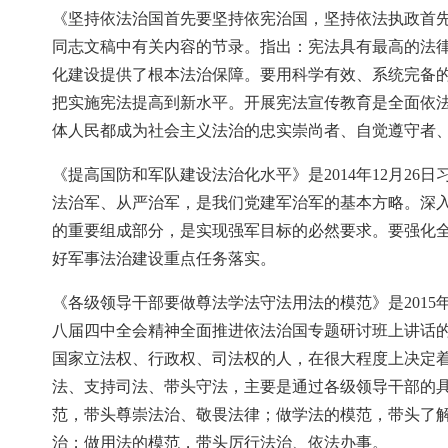
《坚持依法治国首先要坚持依宪治国，坚持依法执政首先要坚
同志文稿中有关内容的节录。指出：宪法具有最高的法
化建设提供了根本法治保障。要用科学有效、系统完备
把实施宪法提高到新水平。开展宪法宣传教育是全面依
体人民都成为社会主义法治的忠实崇尚者、自觉遵守者
《提高国防和军队建设法治化水平》是2014年12月2
法治军、从严治军，是我们党建军治军的基本方略。深
的重要组成部分，是实现强军目标的必然要求。要强化
好军事法治建设重点任务落实。
《各级领导干部要做尊法学法守法用法的模范》是2015
八届四中全会精神全面推进依法治国专题研讨班上讲话
国家立法权、行政权、司法权的人，在很大程度上决定
法、支持司法、带头守法，主要是通过各级领导干部的
范，带头尊崇法治、敬畏法律；做学法的模范，带头了
治；做用法的模范，带头厉行法治、依法办事。