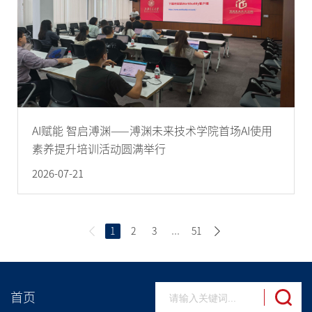
AI赋能 智启溥渊——溥渊未来技术学院首场AI使用
素养提升培训活动圆满举行
2026-07-21
1
2
3
...
51
首页