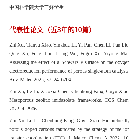
中国科学院大学三好学生
代表性论文（近3年的10篇）
Zhi Xu, Tianyu Xiao, Yinghua Li, Yi Pan, Chen Li, Pan Liu,
Qing Xu, Feng Tian, Liang Wu, Fugui Xu, Yiyong Mai.
Assessing the effect of a Schwarz P surface on the oxygen
electroreduction performance of porous single-atom catalysts.
Adv. Mater. 2025, 37, 2416204.
Zhi Xu, Le Li, Xiaoxia Chen, Chenhong Fang, Guyu Xiao.
Mesoporous zeolitic imidazolate frameworks. CCS Chem.
2022, 4, 2906.
Zhi Xu, Le Li, Chenhong Fang, Guyu Xiao. Hierarchically
porous doped carbons fabricated by the strategy of the ion
transfer coordination (ITC). J. Mater. Chem. A 2022, 10,