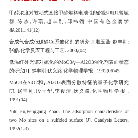
甲醇浓度对被动式直接甲醇燃料电池性能的影响[J].曾毓
群;陈杰;许瑞;赵丰刚;邱祎翎.中国有色金属学
报.2011,41(12)
合成气合成低碳醇Cu系催化剂的研究[J].殷玉圣; 赵丰刚;
张皓.化学反应工程与工艺. 2000,(04)
低温红外光谱对硫化的MoO3/γ—Al2O3催化剂表面状态
的研究[J]. 赵丰刚,伏义路.化学物理学报 . 1992(06)45
MoO3在SiO2和γ-Al2O3表面分散特征的量子化学研究
[J]. 赵丰刚,段玉华,李俊清,伏义路.化学物理学报 .
1991(04)
Yilu Fu,Fenggang Zhao. The adsorption characteristics of
two Mo sites on a sulfided surface [J]. Catalysis Letters.
1992(1-3)