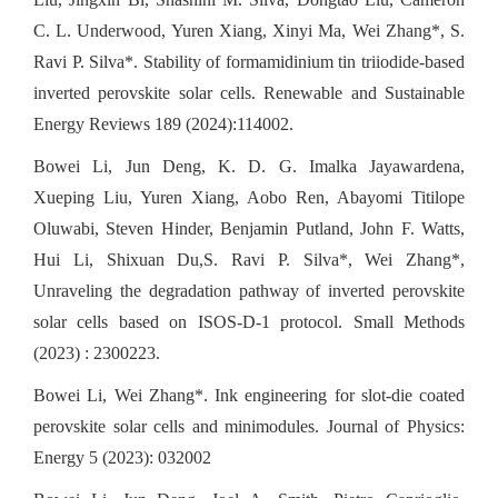
C. L. Underwood, Yuren Xiang, Xinyi Ma, Wei Zhang*, S.
Ravi P. Silva*. Stability of formamidinium tin triiodide-based
inverted perovskite solar cells. Renewable and Sustainable
Energy Reviews 189 (2024):114002.
Bowei Li, Jun Deng, K. D. G. Imalka Jayawardena,
Xueping Liu, Yuren Xiang, Aobo Ren, Abayomi Titilope
Oluwabi, Steven Hinder, Benjamin Putland, John F. Watts,
Hui Li, Shixuan Du,S. Ravi P. Silva*, Wei Zhang*,
Unraveling the degradation pathway of inverted perovskite
solar cells based on ISOS-D-1 protocol. Small Methods
(2023) : 2300223.
Bowei Li, Wei Zhang*. Ink engineering for slot-die coated
perovskite solar cells and minimodules. Journal of Physics:
Energy 5 (2023): 032002