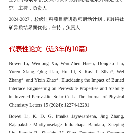
究，主持，负责人
2024-2027，校级理科项目新进教师启动计划，PIN钙钛
矿异质结界面优化，主持，负责人
代表性论文（近3年的10篇）
Bowei Li, Weidong Xu, Wan-Zhen Hsieh, Dongtao Liu,
Yuren Xiang, Qing Lian, Hui Li, S. Ravi P. Silva*, Wei
Zhang*, and Yixin Zhao*. Elucidating the Impact of Buried
Interface Engineering on Perovskite Properties and Stability
in Inverted Perovskite Solar Cells. The Journal of Physical
Chemistry Letters 15 (2024): 12274-12281.
Bowei Li, K. D. G. Imalka Jayawardena, Jing Zhang,
Rajapakshe Mudiyanselage Indrachapa Bandara, Xueping
Liu, Jingxin Bi, Shashini M. Silva, Dongtao Liu, Cameron