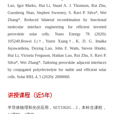
Luo, Igor Marko, Hui Li, Stuart A. J. Thomson, Rui Zhu,
Guosheng Shao, Stephen Sweeney, S. Ravi P. Silva*, Wei
Zhang*. Reduced bilateral recombination by functional
molecular interface engineering for efficient inverted
perovskite solar cells. Nano Energy 78 (2020):
105249.Bowei Li†, Yuren Xiang†, K. D. G. Imalka
Jayawardena, Deying Luo, John F. Watts, Steven Hinder,
Hui Li, Victoria Ferguson, Haitian Luo, Rui Zhu, S. Ravi P.
Silva*, Wei Zhang*. Tailoring perovskite adjacent interfaces
by conjugated polyelectrolyte for stable and efficient solar
cells. Solar RRL 4, 5 (2020): 2000060.
讲授课程（近5年）
半导体物理和光伏应用，SET3302G，2，本科生课程，