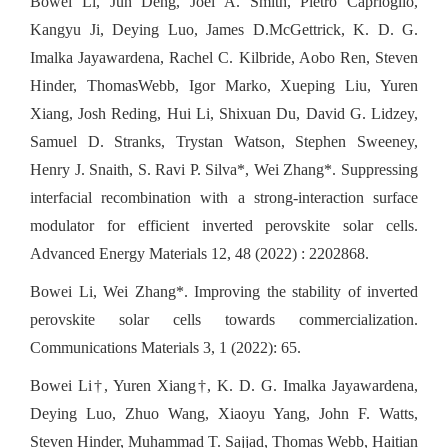
Bowei Li, Jun Deng, Joel A. Smith, Pietro Caprioglio,
Kangyu Ji, Deying Luo, James D.McGettrick, K. D. G.
Imalka Jayawardena, Rachel C. Kilbride, Aobo Ren, Steven
Hinder, ThomasWebb, Igor Marko, Xueping Liu, Yuren
Xiang, Josh Reding, Hui Li, Shixuan Du, David G. Lidzey,
Samuel D. Stranks, Trystan Watson, Stephen Sweeney,
Henry J. Snaith, S. Ravi P. Silva*, Wei Zhang*. Suppressing
interfacial recombination with a strong-interaction surface
modulator for efficient inverted perovskite solar cells.
Advanced Energy Materials 12, 48 (2022) : 2202868.
Bowei Li, Wei Zhang*. Improving the stability of inverted
perovskite solar cells towards commercialization.
Communications Materials 3, 1 (2022): 65.
Bowei Li†, Yuren Xiang†, K. D. G. Imalka Jayawardena,
Deying Luo, Zhuo Wang, Xiaoyu Yang, John F. Watts,
Steven Hinder, Muhammad T. Sajjad, Thomas Webb, Haitian