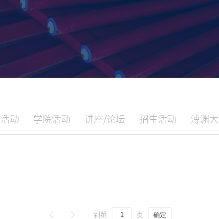
合活动
学院活动
讲座/论坛
招生活动
溥渊大
到第
页
确定