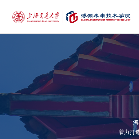
溥
着力打